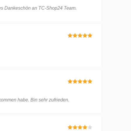
5
von 5
Dickes Dankeschön an TC-Shop24 Team.
Bewertet mit
5
von 5
Bewertet mit
5
von 5
ekommen habe. Bin sehr zufrieden.