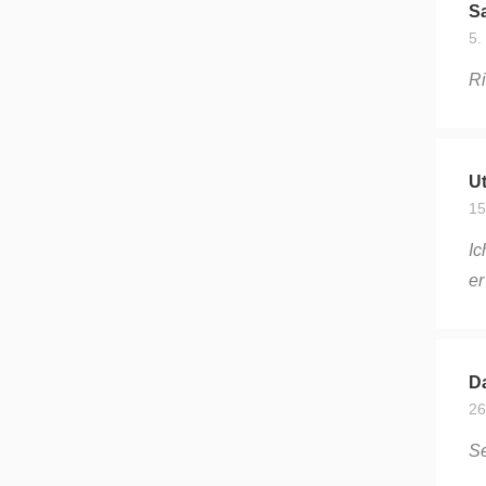
Sa
5.
Ri
Ut
15
Ic
er
D
26
Se