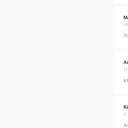
Ma
19
To
An
17
Ic
Ri
2.
An