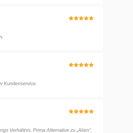
Bewertet mit
5
von 5
n.
Bewertet mit
5
von 5
her Kundenservice.
Bewertet mit
5
von 5
gs Verhältnis. Prima Alternative zu „Alien“.