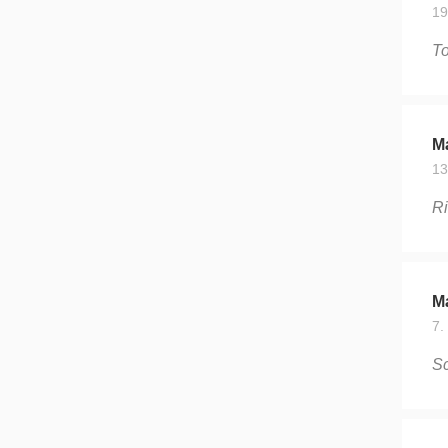
19
To
M
13
Ri
Ma
7.
Sc