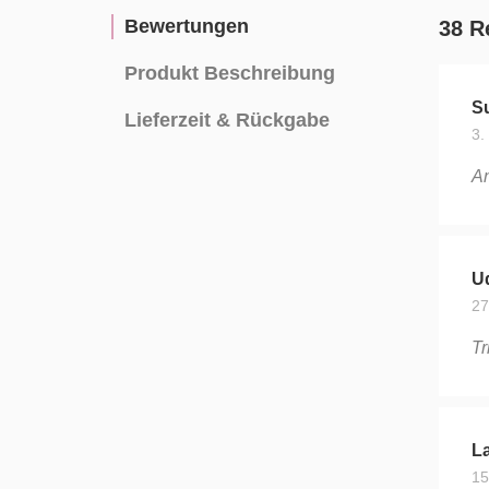
Bewertungen
38 R
Produkt Beschreibung
Su
Lieferzeit & Rückgabe
3.
An
U
27
Tr
La
15