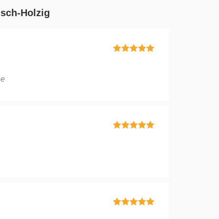
isch-Holzig
Bewertet mit
5
von 5
he
Bewertet mit
5
von 5
Bewertet mit