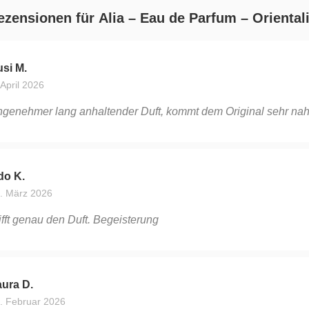
ezensionen für
Alia – Eau de Parfum – Oriental
si M.
 April 2026
genehmer lang anhaltender Duft, kommt dem Original sehr na
do K.
. März 2026
ifft genau den Duft. Begeisterung
ura D.
. Februar 2026