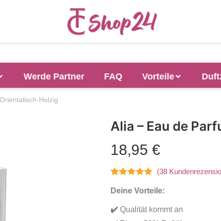
Werde Partner
FAQ
Vorteile
Duft
Orientalisch-Holzig
Alia – Eau de Par
18,95
€
(
38
Kundenrezensio
Bewertet mit
38
Deine Vorteile:
4.97
von 5,
basierend
✔️
Qualität kommt an
auf
Kundenbewertungen