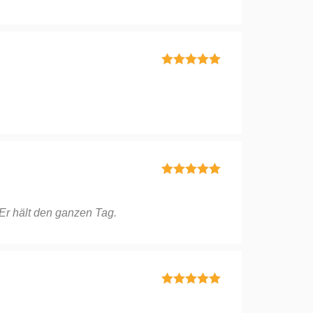
Bewertet mit
5
von 5
Bewertet mit
5
von 5
. Er hält den ganzen Tag.
Bewertet mit
5
von 5