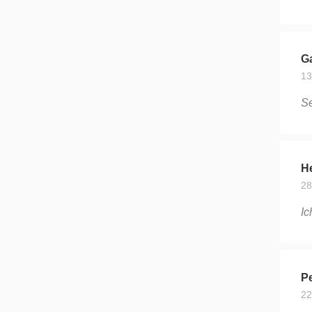
Ga
13
Se
H
28
Ic
Pe
22