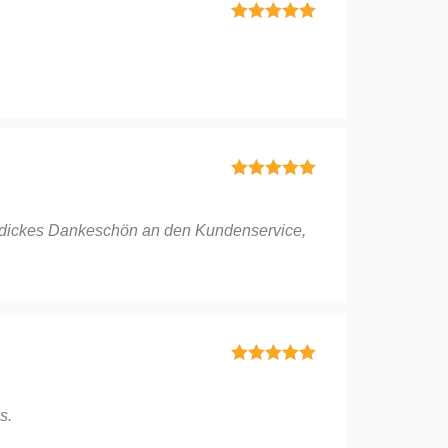
Bewertet mit
5
von 5
Bewertet mit
5
von 5
ein dickes Dankeschön an den Kundenservice,
Bewertet mit
5
von 5
s.