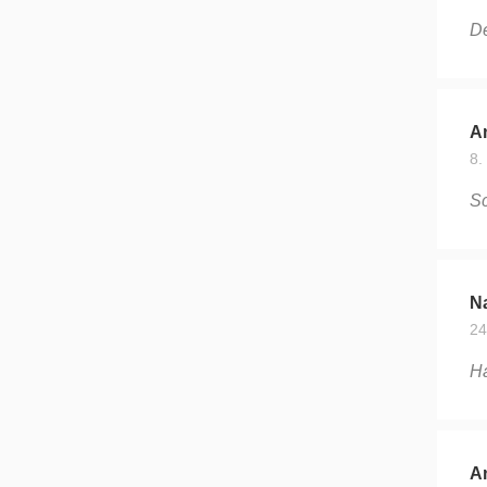
De
An
8.
Sc
Na
24
Ha
A