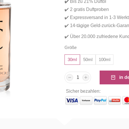
✔️
Bis zu 21% Duftöl
✔️ 2 gratis Duftproben
✔️ Expressversand in 1-3 Werk
✔️ 14-tägige Geld-zurück-Garan
✔️ Über 20.000 zufriedene Kun
Größe
30ml
50ml
100ml
in d
Sicher bezahlen: