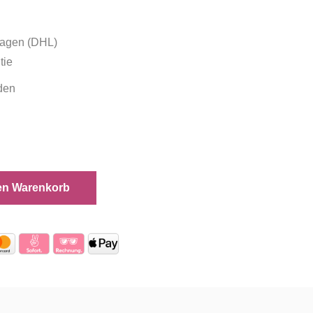
tagen (DHL)
tie
den
en Warenkorb