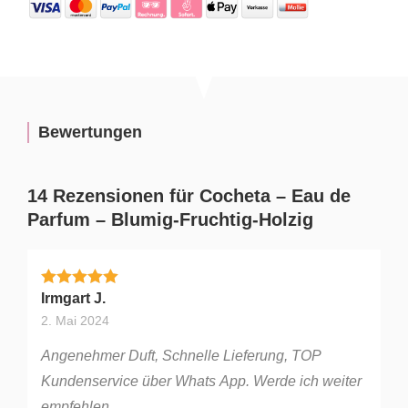
Bewertungen
14 Rezensionen für
Cocheta – Eau de
Parfum – Blumig-Fruchtig-Holzig
Bewertet mit
5
von 5
Irmgart J.
2. Mai 2024
Angenehmer Duft, Schnelle Lieferung, TOP
Kundenservice über Whats App. Werde ich weiter
empfehlen.