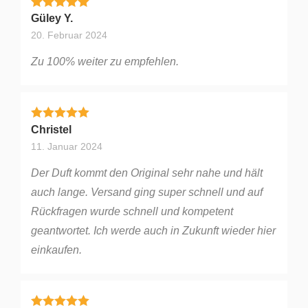
Bewertet mit
5
von 5
Güley Y.
20. Februar 2024
Zu 100% weiter zu empfehlen.
Bewertet mit
5
von 5
Christel
11. Januar 2024
Der Duft kommt den Original sehr nahe und hält
auch lange. Versand ging super schnell und auf
Rückfragen wurde schnell und kompetent
geantwortet. Ich werde auch in Zukunft wieder hier
einkaufen.