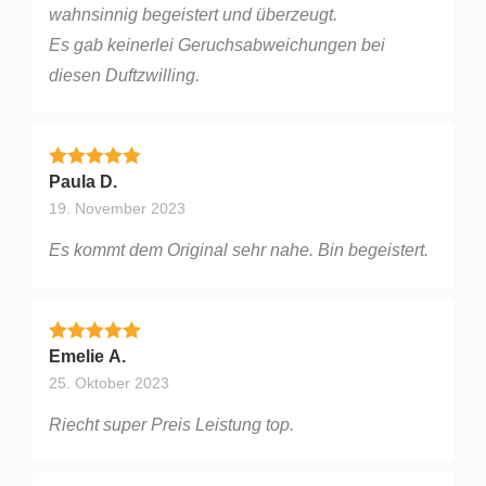
wahnsinnig begeistert und überzeugt.
Es gab keinerlei Geruchsabweichungen bei
diesen Duftzwilling.
Bewertet mit
5
von 5
Paula D.
19. November 2023
Es kommt dem Original sehr nahe. Bin begeistert.
Bewertet mit
5
von 5
Emelie A.
25. Oktober 2023
Riecht super Preis Leistung top.