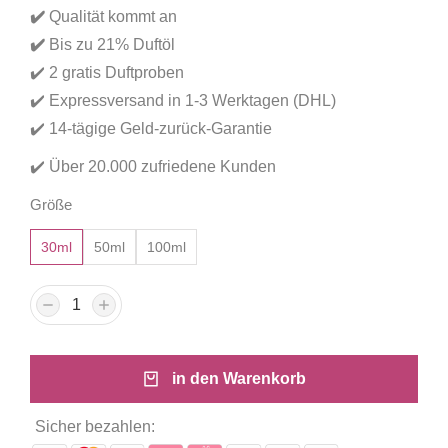
basierend
✔️
Qualität kommt an
auf
Kundenbewertungen
✔️
Bis zu 21% Duftöl
✔️ 2 gratis Duftproben
✔️ Expressversand in 1-3 Werktagen (DHL)
✔️ 14-tägige Geld-zurück-Garantie
✔️ Über 20.000 zufriedene Kunden
Größe
30ml
50ml
100ml
in den Warenkorb
Sicher bezahlen: