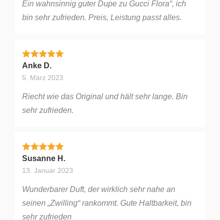
Ein wahnsinnig guter Dupe zu Gucci Flora“, ich
bin sehr zufrieden. Preis, Leistung passt alles.
Bewertet mit
5
von 5
Anke D.
5. März 2023
Riecht wie das Original und hält sehr lange. Bin
sehr zufrieden.
Bewertet mit
5
von 5
Susanne H.
13. Januar 2023
Wunderbarer Duft, der wirklich sehr nahe an
seinen „Zwilling“ rankommt. Gute Haltbarkeit, bin
sehr zufrieden