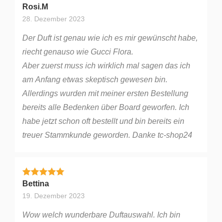
Bewertet mit
5
von 5
Rosi.M
28. Dezember 2023
Der Duft ist genau wie ich es mir gewünscht habe,
riecht genauso wie Gucci Flora.
Aber zuerst muss ich wirklich mal sagen das ich
am Anfang etwas skeptisch gewesen bin.
Allerdings wurden mit meiner ersten Bestellung
bereits alle Bedenken über Board geworfen. Ich
habe jetzt schon oft bestellt und bin bereits ein
treuer Stammkunde geworden. Danke tc-shop24
Bewertet mit
5
von 5
Bettina
19. Dezember 2023
Wow welch wunderbare Duftauswahl. Ich bin