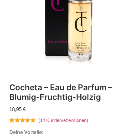
Cocheta – Eau de Parfum –
Blumig-Fruchtig-Holzig
18,95
€
(
14
Kundenrezensionen)
Bewertet mit
14
Deine Vorteile:
4.93
von 5,