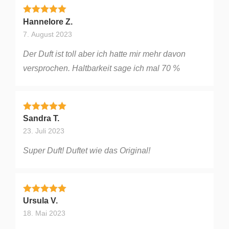
Bewertet mit
4
von 5
Hannelore Z.
7. August 2023
Der Duft ist toll aber ich hatte mir mehr davon
versprochen. Haltbarkeit sage ich mal 70 %
Bewertet mit
5
von 5
Sandra T.
23. Juli 2023
Super Duft! Duftet wie das Original!
Bewertet mit
5
von 5
Ursula V.
18. Mai 2023