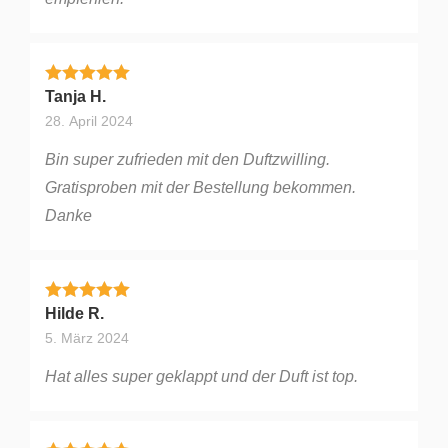
Bewertet mit
5
von 5
Tanja H.
28. April 2024
Bin super zufrieden mit den Duftzwilling.
Gratisproben mit der Bestellung bekommen.
Danke
Bewertet mit
5
von 5
Hilde R.
5. März 2024
Hat alles super geklappt und der Duft ist top.