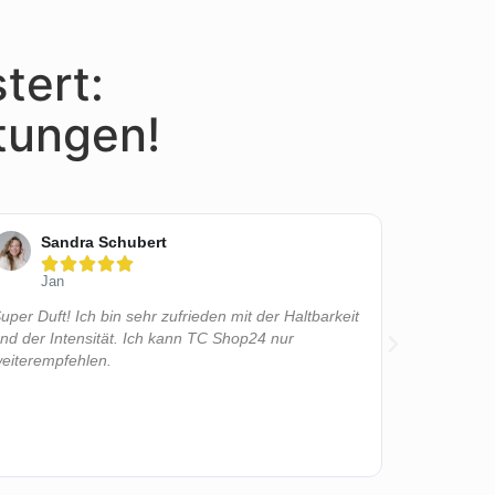
tert:
tungen!
Sandra Schubert
Lis






Jan
Bell
uper Duft! Ich bin sehr zufrieden mit der Haltbarkeit
Wow, was f
nd der Intensität. Ich kann TC Shop24 nur
erstanden u
eiterempfehlen.
wie ihr das
beim ersten
aber glei
überwältigt
nicht schne