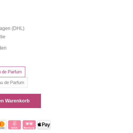
tagen (DHL)
tie
den
u de Parfum
au de Parfum
en Warenkorb