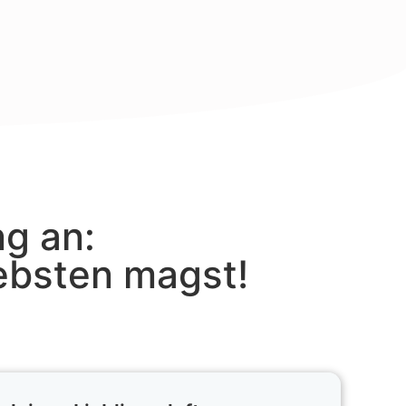
ng an:
iebsten magst!