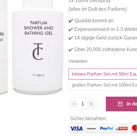
1x 100ml Deospray
(alles im Duft des Parfums)
✔️
Qualität kommt an
✔️ Expressversand in 1-3 Werk
✔️ 14-tägige Geld-zurück-Garan
✔️ Über 20.000 zufriedene Kun
Varianten
kleines Parfum-Set mit 50ml Ea
großes Parfum-Set mit 100ml E
in d
Sicher bezahlen: