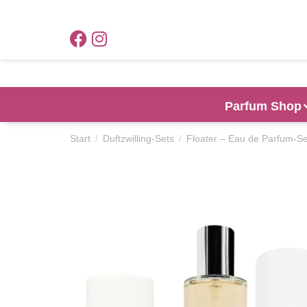
Parfum Shop
Start
Duftzwilling-Sets
Floater – Eau de Parfum-Se
Sie befinden sich hier: