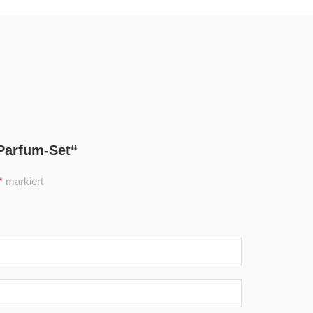
 Parfum-Set“
*
markiert