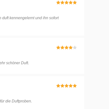
Bewertet mit
5
von 5
 duft kennengelernt und ihn sofort
Bewertet
mit
4
von
5
ehr schöner Duft.
Bewertet mit
5
von 5
für die Duftproben.