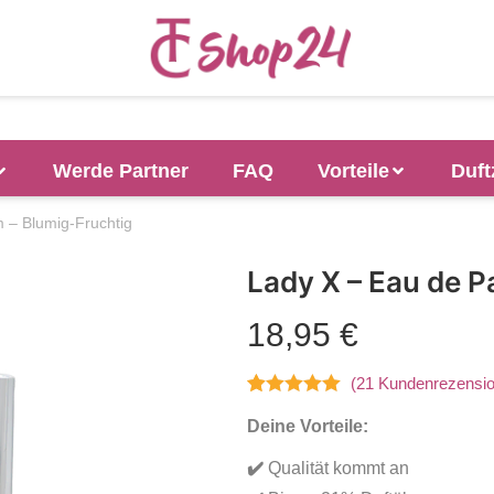
Werde Partner
FAQ
Vorteile
Duft
 – Blumig-Fruchtig
Lady X – Eau de P
18,95
€
(
21
Kundenrezensio
Bewertet mit
21
Deine Vorteile:
4.95
von 5,
basierend
✔️
Qualität kommt an
auf
Kundenbewertungen