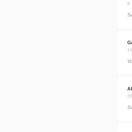
8.
Su
Ga
15
Vo
A
29
Su