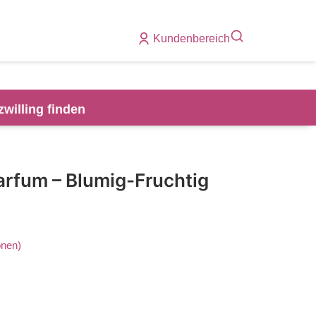
Kundenbereich
zwilling finden
arfum – Blumig-Fruchtig
nen)