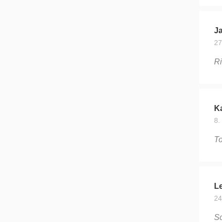
J
27
Ri
Ka
8.
To
Le
24
Sc