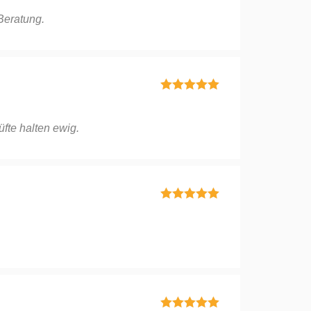
5
von 5
Beratung.
Bewertet mit
5
von 5
üfte halten ewig.
Bewertet mit
5
von 5