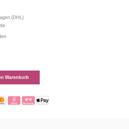
tagen (DHL)
tie
den
en Warenkorb