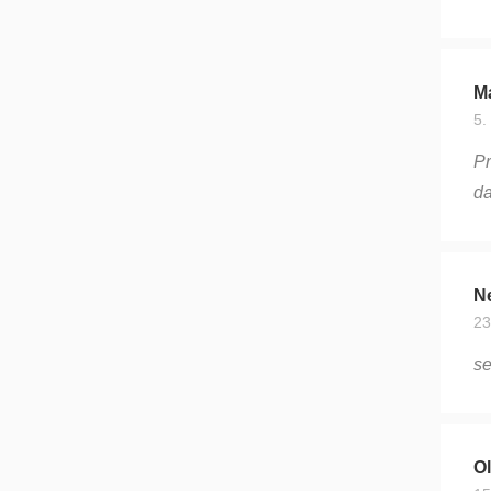
M
5.
Pr
da
Ne
23
se
Ol