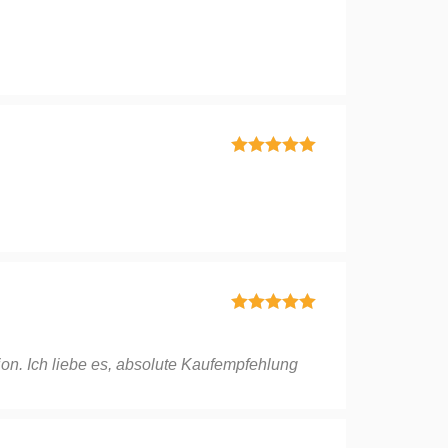
Bewertet mit
5
von 5
Bewertet mit
5
von 5
Bewertet mit
5
von 5
llion. Ich liebe es, absolute Kaufempfehlung