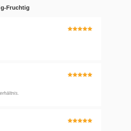
g-Fruchtig
Bewertet mit
5
von 5
Bewertet mit
5
von 5
rhältnis.
Bewertet mit