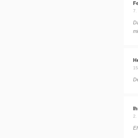
Fe
7.
Da
mi
He
15
De
Ih
2.
Eh