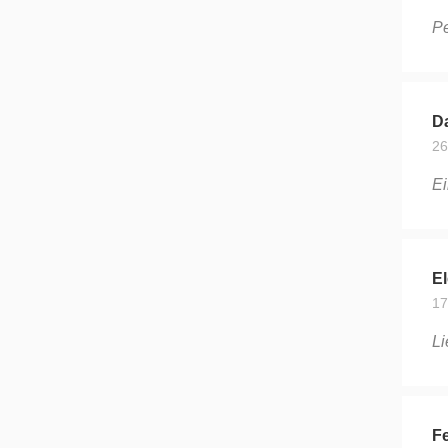
Pe
Da
26
Ei
El
17
Li
Fe