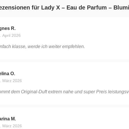
ezensionen für
Lady X – Eau de Parfum – Blumi
gnes R.
. April 2026
nfach klasse, werde ich weiter empfehlen.
lina O.
. März 2026
mmt dem Original-Duft extrem nahe und super Preis leistungsve
rina M.
. März 2026