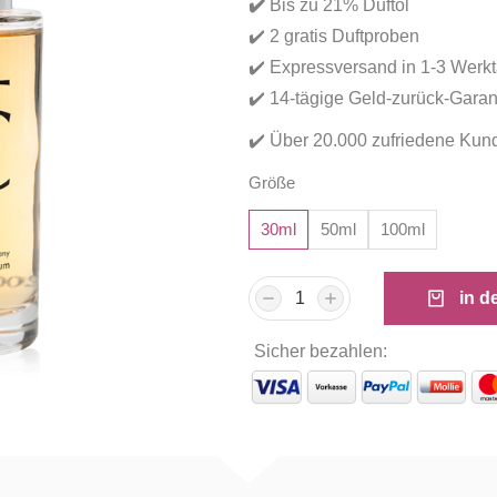
✔️
Bis zu 21% Duftöl
✔️ 2 gratis Duftproben
✔️ Expressversand in 1-3 Werk
✔️ 14-tägige Geld-zurück-Garan
✔️ Über 20.000 zufriedene Kun
Größe
30ml
50ml
100ml
in d
Sicher bezahlen: