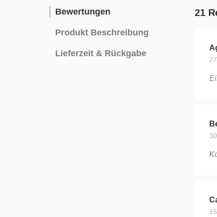
Bewertungen
21 R
Produkt Beschreibung
A
Lieferzeit & Rückgabe
27
Ei
Be
30
Ko
Ca
15