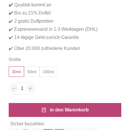
basierend
✔️
Qualität kommt an
auf
Kundenbewertungen
✔️
Bis zu 21% Duftöl
✔️ 2 gratis Duftproben
✔️ Expressversand in 1-3 Werktagen (DHL)
✔️ 14-tägige Geld-zurück-Garantie
✔️ Über 20.000 zufriedene Kunden
Größe
30ml
50ml
100ml
in den Warenkorb
Sicher bezahlen: