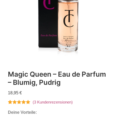
Magic Queen – Eau de Parfum
– Blumig, Pudrig
18,95
€
(
3
Kundenrezensionen)
Bewertet mit
3
Deine Vorteile:
5.00
von 5,