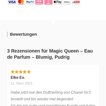
Bewertungen
3 Rezensionen für
Magic Queen – Eau
de Parfum – Blumig, Pudrig
Bewertet mit
5
von 5
Elke Es.
11. März 2023
Habe jetzt mal den Duftzwilling von Chanel Nr.5
bestellt und bin wieder mal begeistert
Ich bin ein guter und langjähriger Kunde und habe