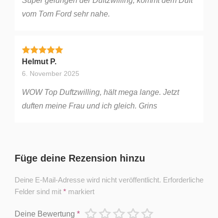
Super gelungen der Duftzwilling, kommt dem Duft
vom Tom Ford sehr nahe.
Bewertet mit
5
von 5
Helmut P.
6. November 2025
WOW Top Duftzwilling, hält mega lange. Jetzt
duften meine Frau und ich gleich. Grins
Füge deine Rezension hinzu
Deine E-Mail-Adresse wird nicht veröffentlicht.
Erforderliche
Felder sind mit
*
markiert
Deine Bewertung
*