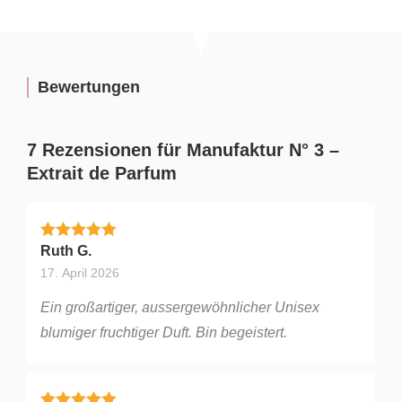
Bewertungen
7 Rezensionen für
Manufaktur N° 3 –
Extrait de Parfum
Bewertet mit
5
von 5
Ruth G.
17. April 2026
Ein großartiger, aussergewöhnlicher Unisex
blumiger fruchtiger Duft. Bin begeistert.