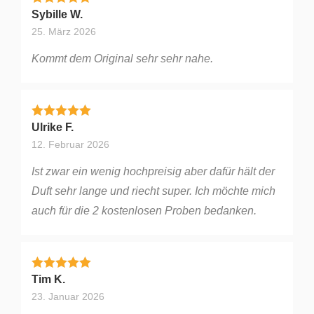
Bewertet mit
5
von 5
Sybille W.
25. März 2026
Kommt dem Original sehr sehr nahe.
Bewertet mit
5
von 5
Ulrike F.
12. Februar 2026
Ist zwar ein wenig hochpreisig aber dafür hält der
Duft sehr lange und riecht super. Ich möchte mich
auch für die 2 kostenlosen Proben bedanken.
Bewertet mit
5
von 5
Tim K.
23. Januar 2026