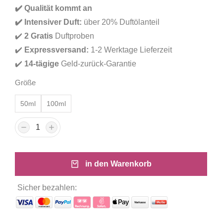
basierend
✔️
Qualität kommt an
auf
Kundenbewertungen
✔️ Intensiver Duft:
über 20% Duftölanteil
✔️
2 Gratis
Duftproben
✔️
Expressversand:
1-2 Werktage Lieferzeit
✔️
14-tägige
Geld-zurück-Garantie
Größe
50ml
100ml
in den Warenkorb
Sicher bezahlen: