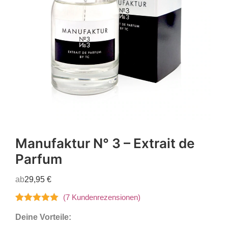
Manufaktur N° 3 – Extrait de
Parfum
ab
29,95
€
(
7
Kundenrezensionen)
Bewertet mit
7
Deine Vorteile:
5.00
von 5,