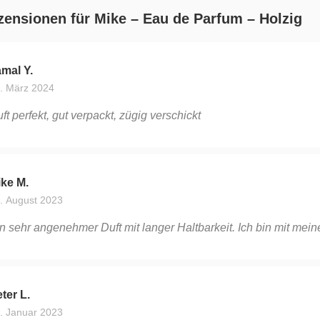
zensionen für
Mike – Eau de Parfum – Holzig
mal Y.
. März 2024
ft perfekt, gut verpackt, zügig verschickt
ke M.
. August 2023
n sehr angenehmer Duft mit langer Haltbarkeit. Ich bin mit mei
ter L.
. Januar 2023