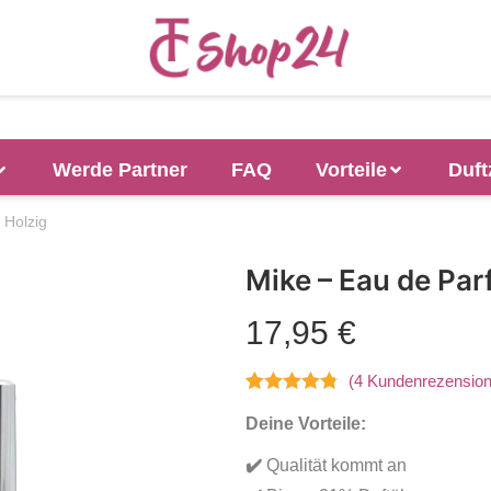
Werde Partner
FAQ
Vorteile
Duft
 Holzig
Mike – Eau de Par
17,95
€
(
4
Kundenrezension
Bewertet mit
4
Deine Vorteile:
4.75
von 5,
basierend
✔
️
Qualität kommt an
auf
Kundenbewertungen