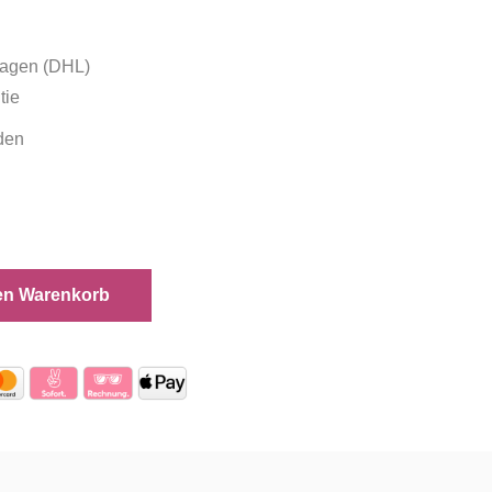
tagen (DHL)
tie
den
en Warenkorb