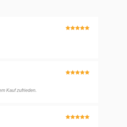
Bewertet mit
5
von 5
Bewertet mit
5
von 5
nem Kauf zufrieden.
Bewertet mit