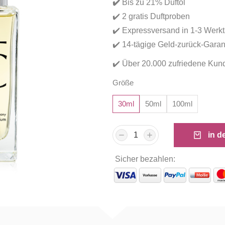
✔️
Bis zu 21% Duftöl
✔️ 2 gratis Duftproben
✔️ Expressversand in 1-3 Werk
✔️ 14-tägige Geld-zurück-Garan
✔️ Über 20.000 zufriedene Kun
Größe
30ml
50ml
100ml
in d
Sicher bezahlen: