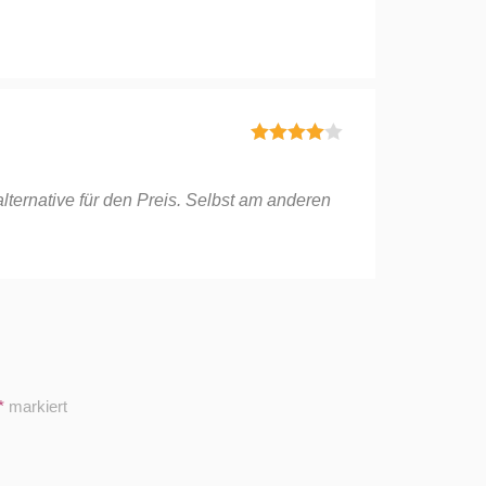
5
von 5
Bewertet
mit
4
von
5
lternative für den Preis. Selbst am anderen
*
markiert