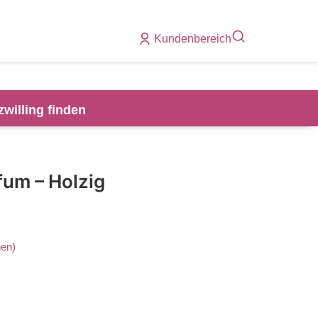
Kundenbereich
zwilling finden
fum – Holzig
en)