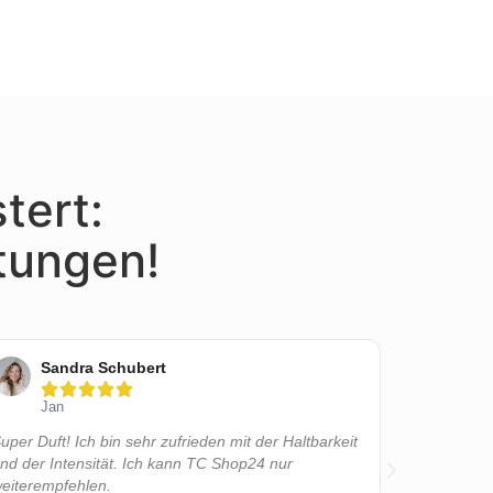
tert:
tungen!
Sandra Schubert
Lis






Jan
Bell
uper Duft! Ich bin sehr zufrieden mit der Haltbarkeit
Wow, was f
nd der Intensität. Ich kann TC Shop24 nur
erstanden u
eiterempfehlen.
wie ihr das