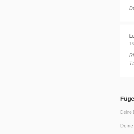
Du
L
15
Ri
Ta
Füge
Deine E
Deine