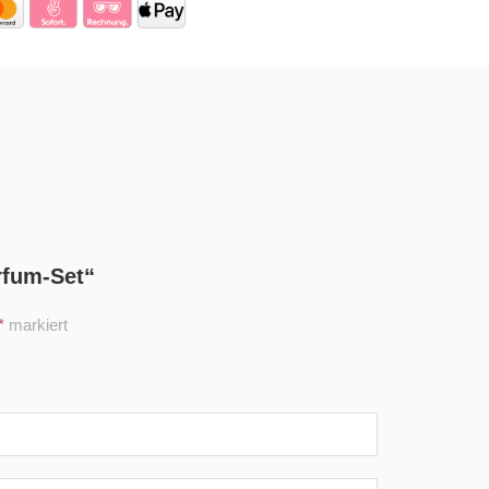
rfum-Set“
*
markiert