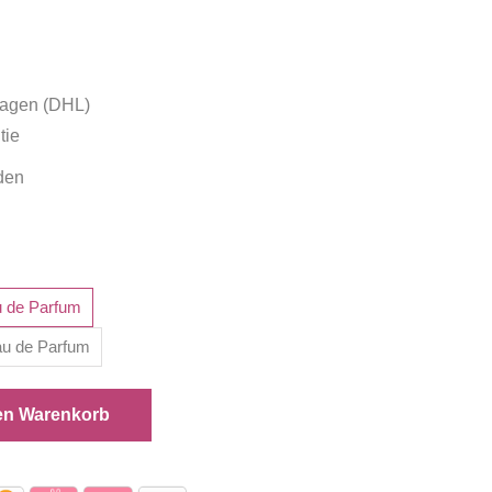
tagen (DHL)
tie
den
u de Parfum
au de Parfum
en Warenkorb