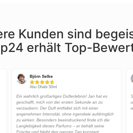
re Kunden sind begeis
p24 erhält Top-Bewer
Björn Selke





Abu Dhabi 50ml
Ein wahrlich großartiges Dufterlebnis! Jan hat es
S
geschafft, mich von der ersten Sekunde an zu
u
verzaubern. Der Duft entfaltet sich mit einer
w
angenehmen Intensität, ohne irgendwie aufdringlich
zu wirken. Besonders beeindruckend finde ich die
Langlebigkeit dieses Parfums – er behält seine
Frische und bleibt den ganzen Tag konstant.