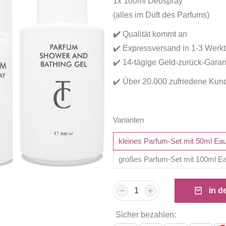
1x 100ml Deospray
(alles im Duft des Parfums)
✔
️
Qualität kommt an
✔️ Expressversand in 1-3 Werk
✔️ 14-tägige Geld-zurück-Garan
✔️ Über 20.000 zufriedene Kun
Varianten
kleines Parfum-Set mit 50ml Ea
großes Parfum-Set mit 100ml E
in d
Sicher bezahlen: