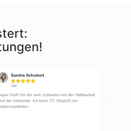
tert:
tungen!
Sandra Schubert
Lis






Jan
Bell
uper Duft! Ich bin sehr zufrieden mit der Haltbarkeit
Wow, was f
nd der Intensität. Ich kann TC Shop24 nur
erstanden u
eiterempfehlen.
wie ihr das
beim ersten
aber glei
überwältigt
nicht schne