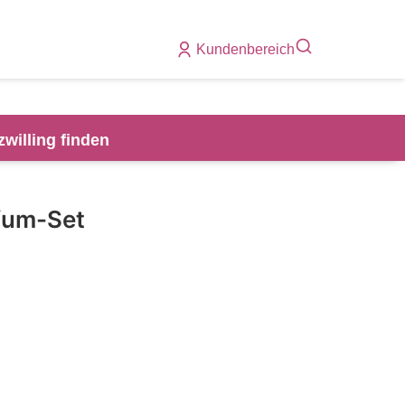
Kundenbereich
zwilling finden
rfum-Set