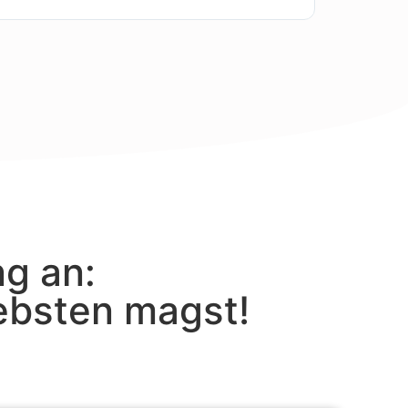
ng an:
iebsten magst!