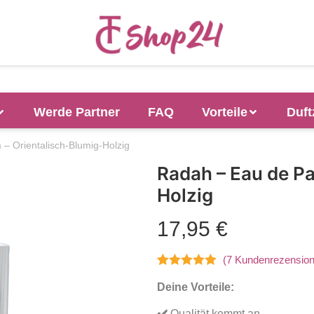
Werde Partner
FAQ
Vorteile
Duft
– Orientalisch-Blumig-Holzig
Radah – Eau de Pa
Holzig
17,95
€
(
7
Kundenrezension
Bewertet mit
7
Deine Vorteile:
5.00
von 5,
basierend
✔️
Qualität kommt an
auf