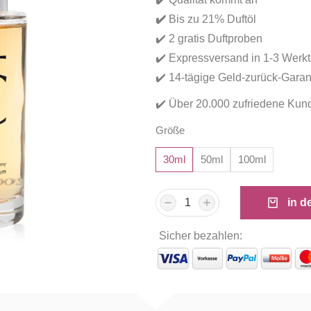
Kundenbewertungen
✔️
Bis zu 21% Duftöl
✔️ 2 gratis Duftproben
✔️ Expressversand in 1-3 Werk
✔️ 14-tägige Geld-zurück-Garan
✔️ Über 20.000 zufriedene Kun
Größe
30ml
50ml
100ml
in d
Sicher bezahlen: