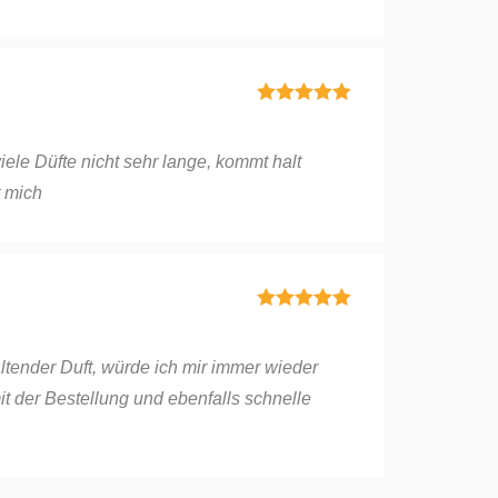
Bewertet mit
5
von 5
viele Düfte nicht sehr lange, kommt halt
t mich
Bewertet mit
5
von 5
ltender Duft, würde ich mir immer wieder
it der Bestellung und ebenfalls schnelle