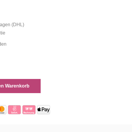
tagen (DHL)
tie
den
en Warenkorb