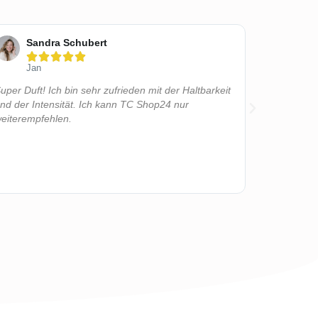
Sandra Schubert
Lis






Jan
Bell
uper Duft! Ich bin sehr zufrieden mit der Haltbarkeit
Wow, was f
nd der Intensität. Ich kann TC Shop24 nur
erstanden u
eiterempfehlen.
wie ihr das
beim ersten
aber glei
überwältigt
nicht schne