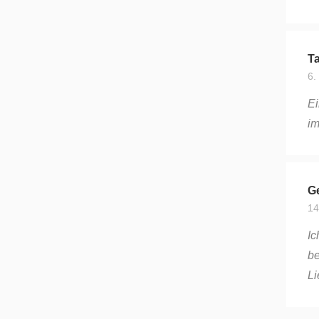
Ta
6.
Ei
im
Ge
14
Ic
be
Li