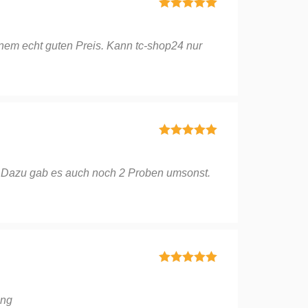
Bewertet mit
5
von 5
nem echt guten Preis. Kann tc-shop24 nur
Bewertet mit
5
von 5
al. Dazu gab es auch noch 2 Proben umsonst.
Bewertet mit
5
von 5
ing