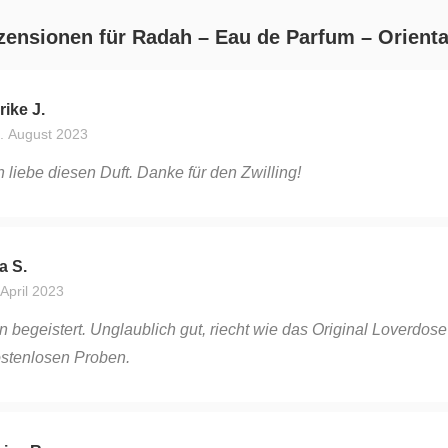
zensionen für
Radah – Eau de Parfum – Orienta
rike J.
. August 2023
h liebe diesen Duft. Danke für den Zwilling!
a S.
 April 2023
n begeistert. Unglaublich gut, riecht wie das Original Loverdos
stenlosen Proben.
isa R.