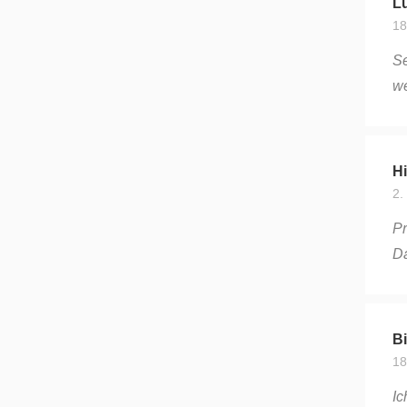
18
Se
we
Hi
2.
Pr
Da
Bi
18
Ic