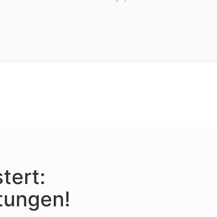
tert:
tungen!