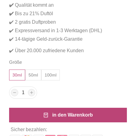
basierend
✔️
Qualität kommt an
auf
Kundenbewertungen
✔️
Bis zu 21% Duftöl
✔️ 2 gratis Duftproben
✔️ Expressversand in 1-3 Werktagen (DHL)
✔️ 14-tägige Geld-zurück-Garantie
✔️ Über 20.000 zufriedene Kunden
Größe
30ml
50ml
100ml
in den Warenkorb
Sicher bezahlen: