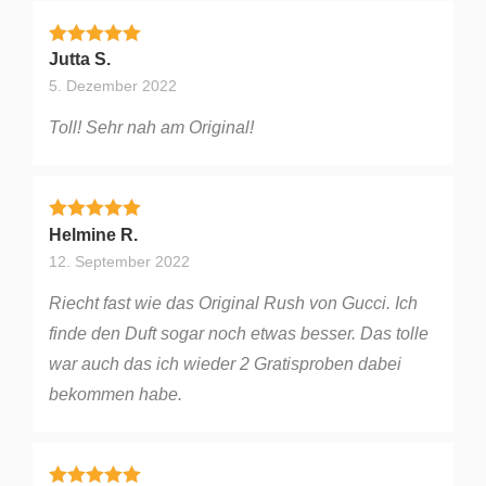
Bewertet mit
5
von 5
Jutta S.
5. Dezember 2022
Toll! Sehr nah am Original!
Bewertet mit
5
von 5
Helmine R.
12. September 2022
Riecht fast wie das Original Rush von Gucci. Ich
finde den Duft sogar noch etwas besser. Das tolle
war auch das ich wieder 2 Gratisproben dabei
bekommen habe.