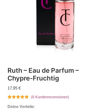
Ruth – Eau de Parfum –
Chypre-Fruchtig
17,95
€
(
6
Kundenrezensionen)
Bewertet mit
6
Deine Vorteile:
5.00
von 5,