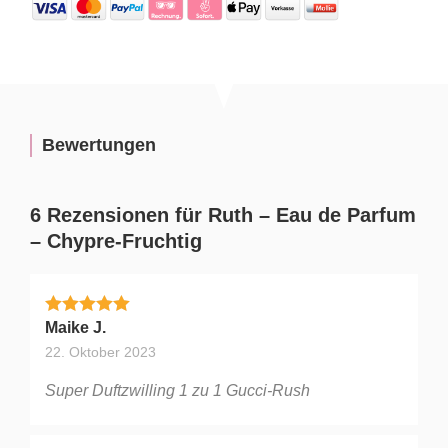
Bewertungen
6 Rezensionen für
Ruth – Eau de Parfum
– Chypre-Fruchtig
Bewertet mit
5
von 5
Maike J.
22. Oktober 2023
Super Duftzwilling 1 zu 1 Gucci-Rush