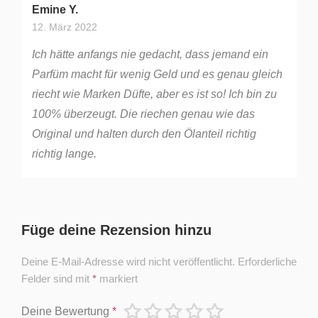
Bewertet mit
5
von 5
Emine Y.
12. März 2022
Ich hätte anfangs nie gedacht, dass jemand ein
Parfüm macht für wenig Geld und es genau gleich
riecht wie Marken Düfte, aber es ist so! Ich bin zu
100% überzeugt. Die riechen genau wie das
Original und halten durch den Ölanteil richtig
richtig lange.
Füge deine Rezension hinzu
Deine E-Mail-Adresse wird nicht veröffentlicht.
Erforderliche
Felder sind mit
*
markiert
Deine Bewertung
*