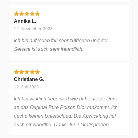
Bewertet mit
5
von 5
Annika L.
12. November 2023
Ich bin auf jeden fall sehr zufrieden und der
Service ist auch sehr freundlich.
Bewertet mit
5
von 5
Christiane G.
12. Juli 2023
Ich bin wirklich begeistert wie nahe dieser Dupe
an das Original Pure Poison Dior rankommt. Ich
rieche keinen Unterschied. Die Abwicklung lief
auch einwandfrei. Danke für 2 Gratisproben.