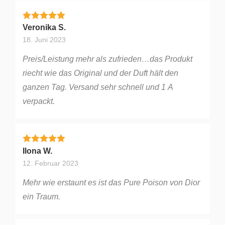
Bewertet mit
5
von 5
Veronika S.
18. Juni 2023
Preis/Leistung mehr als zufrieden…das Produkt
riecht wie das Original und der Duft hält den
ganzen Tag. Versand sehr schnell und 1 A
verpackt.
Bewertet mit
5
von 5
Ilona W.
12. Februar 2023
Mehr wie erstaunt es ist das Pure Poison von Dior
ein Traum.