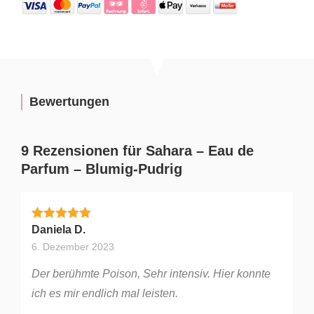
Bewertungen
9 Rezensionen für
Sahara – Eau de
Parfum – Blumig-Pudrig
Bewertet mit
5
von 5
Daniela D.
6. Dezember 2023
Der berühmte Poison, Sehr intensiv. Hier konnte
ich es mir endlich mal leisten.