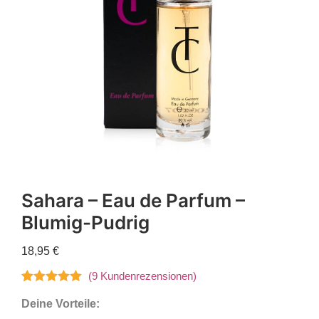
Sahara – Eau de Parfum –
Blumig-Pudrig
18,95
€
(
9
Kundenrezensionen)
Bewertet mit
9
Deine Vorteile:
5.00
von 5,