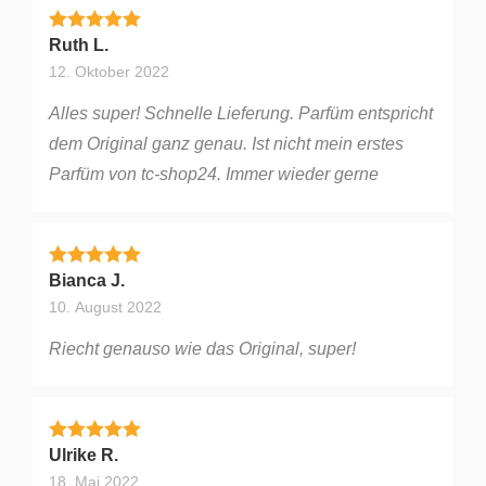
Bewertet mit
5
von 5
Ruth L.
12. Oktober 2022
Alles super! Schnelle Lieferung. Parfüm entspricht
dem Original ganz genau. Ist nicht mein erstes
Parfüm von tc-shop24. Immer wieder gerne
Bewertet mit
5
von 5
Bianca J.
10. August 2022
Riecht genauso wie das Original, super!
Bewertet mit
5
von 5
Ulrike R.
18. Mai 2022