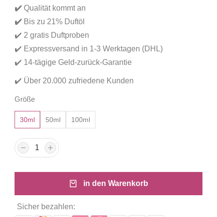
basierend
✔️
Qualität kommt an
auf
Kundenbewertungen
✔️
Bis zu 21% Duftöl
✔️ 2 gratis Duftproben
✔️ Expressversand in 1-3 Werktagen (DHL)
✔️ 14-tägige Geld-zurück-Garantie
✔️ Über 20.000 zufriedene Kunden
Größe
30ml
50ml
100ml
in den Warenkorb
Sicher bezahlen: