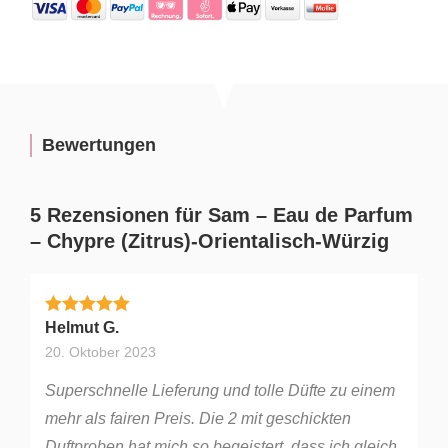
Bewertungen
5 Rezensionen für
Sam – Eau de Parfum
– Chypre (Zitrus)-Orientalisch-Würzig
Bewertet mit
5
von 5
Helmut G.
20. Oktober 2023
Superschnelle Lieferung und tolle Düfte zu einem
mehr als fairen Preis. Die 2 mit geschickten
Duftproben hat mich so begeistert, dass ich gleich