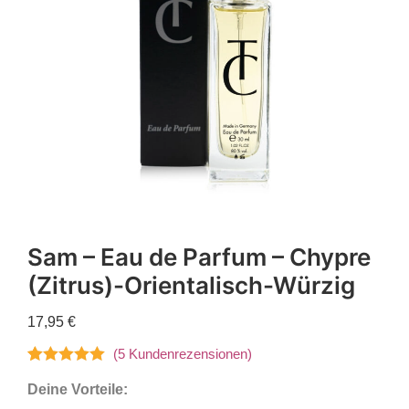
Sam – Eau de Parfum – Chypre
(Zitrus)-Orientalisch-Würzig
17,95
€
(
5
Kundenrezensionen)
Bewertet mit
5
Deine Vorteile:
5.00
von 5,