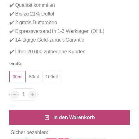
basierend
✔
️
Qualität kommt an
auf
Kundenbewertungen
✔️
Bis zu 21% Duftöl
✔️ 2 gratis Duftproben
✔️ Expressversand in 1-3 Werktagen (DHL)
✔️ 14-tägige Geld-zurück-Garantie
✔️ Über 20.000 zufriedene Kunden
Größe
30ml
50ml
100ml
in den Warenkorb
Sicher bezahlen: