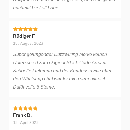
nochmal bestellt habe.
Bewertet mit
5
von 5
Rüdiger F.
18. August 2023
Super gelungender Duftzwilling merke keinen
Unterschied zum Original Black Code Armani.
Schnelle Lieferung und der Kundenservice über
den Whatsapp chat war für mich sehr hilfreich.
Dafür volle 5 Sterne.
Bewertet mit
5
von 5
Frank D.
13. April 2023